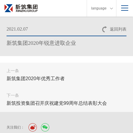
language
2021.02.07
返回列表
新筑集团2020年锐意进取企业
上一条
新筑集团2020年优秀工作者
下一条
新筑投资集团召开庆祝建党99周年总结表彰大会
关注我们：