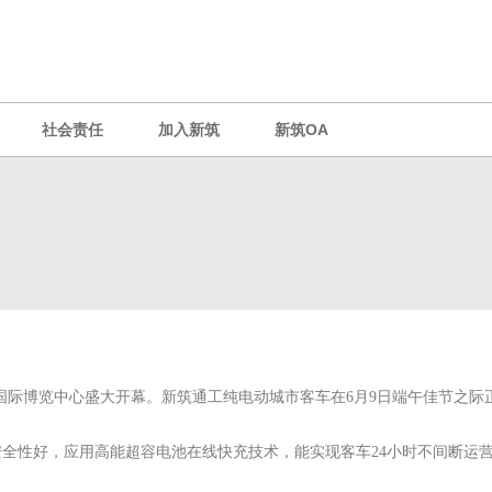
社会责任
加入新筑
新筑OA
海新国际博览中心盛大开幕。新筑通工纯电动城市客车在6月9日端午佳节之际正式
全性好，应用高能超容电池在线快充技术，能实现客车24小时不间断运