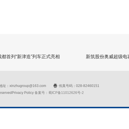
都首列“新津造”列车正式亮相
新筑股份奥威超级电
址：xinzhugroup@163.com
传真号码：028-82460151
rvedPrivacy Policy
备案号：蜀ICP备11012626号-2
网站设计：赛门仕博