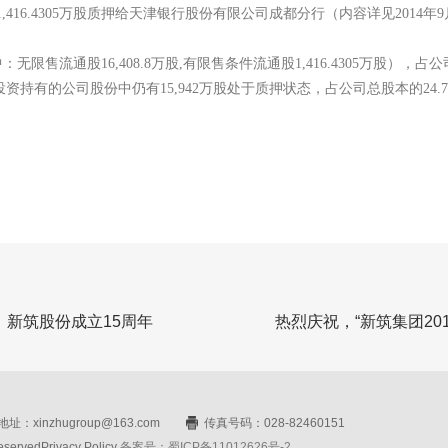
,416.4305万股质押给天津银行股份有限公司成都分行（内容详见2014年
无限售流通股16,408.8万股,有限售条件流通股1,416.4305万股），占公
投资持有的公司股份中仍有15,942万股处于质押状态，占公司总股本的24.7
，新筑股份成立15周年
热烈庆祝，“新筑集团20
址：xinzhugroup@163.com
传真号码：028-82460151
rvedPrivacy Policy
备案号：蜀ICP备11012626号-2
网站设计：赛门仕博