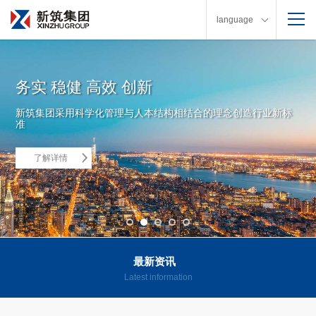
language
务实 稳健 高效 创新
新筑集团采用科学化管理与人本结构相结合的理念创造行业新标
准
了解详情
1
2
3
4
5
最新资讯
Latest information